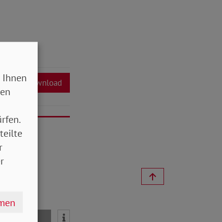
 Ihnen
Download
sen
rfen.
teilte
r
r
hmen
mail