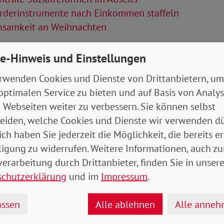
rderinstrumente nach Einkommen staffeln
nsamkeit an Weihnachten
Artikel
e-Hinweis und Einstellungen
rwenden Cookies und Dienste von Drittanbietern, um
tung Dezember 2024 / Ausgabe Bayern-
optimalen Service zu bieten und auf Basis von Analy
 7 MB
 Webseiten weiter zu verbessern. Sie können selbst
eiden, welche Cookies und Dienste wir verwenden dü
ich haben Sie jederzeit die Möglichkeit, die bereits er
ligung zu widerrufen. Weitere Informationen, auch zu
erarbeitung durch Drittanbieter, finden Sie in unsere
schutzerklärung
und im
Impressum
.
ssen
Alle ablehnen
Alle anne
drucken
teilen
tweet