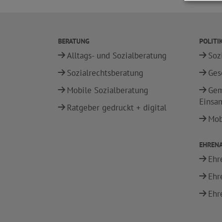
BERATUNG
POLITI
Alltags- und Sozialberatung
Soz
Sozialrechtsberatung
Ges
Mobile Sozialberatung
Gem
Einsa
Ratgeber gedruckt + digital
Mobi
EHREN
Ehr
Ehr
Ehr