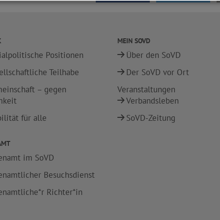
K
MEIN SOVD
ialpolitische Positionen
Über den SoVD
ellschaftliche Teilhabe
Der SoVD vor Ort
einschaft – gegen
Veranstaltungen
mkeit
Verbandsleben
lität für alle
SoVD-Zeitung
AMT
enamt im SoVD
enamtlicher Besuchsdienst
enamtliche*r Richter*in