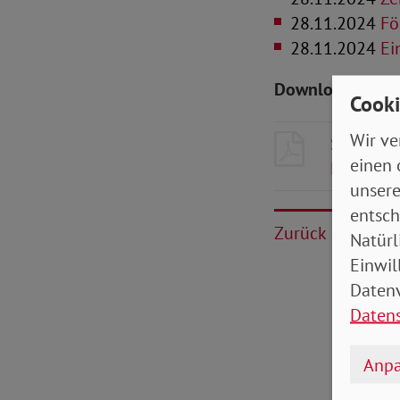
28.11.2024
Fö
28.11.2024
Ei
Downloads zum 
Cooki
Wir ve
SoVD-Zei
einen 
Hessen
-
unsere
entsch
Zurück
Natürl
Einwil
Datenv
Daten
Anpa