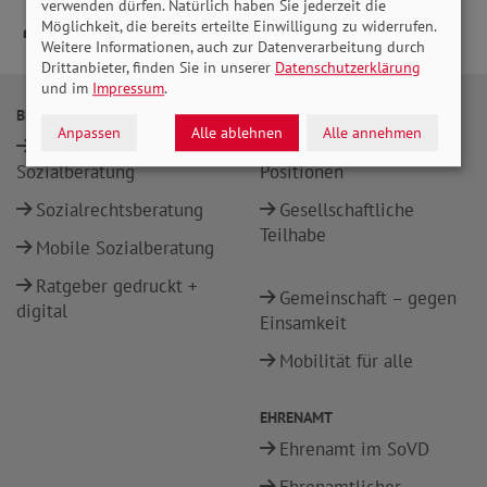
verwenden dürfen. Natürlich haben Sie jederzeit die
Möglichkeit, die bereits erteilte Einwilligung zu widerrufen.
Weitere Informationen, auch zur Datenverarbeitung durch
Drittanbieter, finden Sie in unserer
Datenschutzerklärung
und im
Impressum
.
BERATUNG
POLITIK
Anpassen
Alle ablehnen
Alle annehmen
Alltags- und
Sozialpolitische
Sozialberatung
Positionen
Sozialrechtsberatung
Gesellschaftliche
Teilhabe
Mobile Sozialberatung
Ratgeber gedruckt +
Gemeinschaft – gegen
digital
Einsamkeit
Mobilität für alle
EHRENAMT
Ehrenamt im SoVD