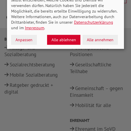
selbst entscheiden, welche Cookies und Dienste wir
verwenden dürfen. Natürlich haben Sie jederzeit die
Möglichkeit, die bereits erteilte Einwilligung zu widerrufen.
Weitere Informationen, auch zur Datenverarbeitung durch
Drittanbieter, finden Sie in unserer
Datenschutzerklärung
und im
Impressum
.
BERATUNG
POLITIK
Anpassen
Alle ablehnen
Alle annehmen
Alltags- und
Sozialpolitische
Sozialberatung
Positionen
Sozialrechtsberatung
Gesellschaftliche
Teilhabe
Mobile Sozialberatung
Ratgeber gedruckt +
Gemeinschaft – gegen
digital
Einsamkeit
Mobilität für alle
EHRENAMT
Ehrenamt im SoVD