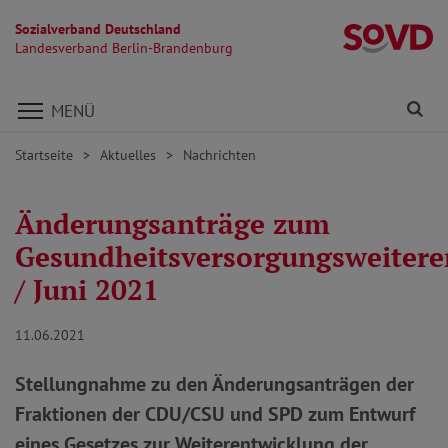
Sozialverband Deutschland
L
Landesverband Berlin-Brandenburg
Direkt zu den Inhalten springen
Fi
MENÜ
Startseite
Aktuelles
Nachrichten
Änderungsanträge zum
Gesundheitsversorgungsweitere
/ Juni 2021
11.06.2021
Stellungnahme zu den Änderungsanträgen der
Fraktionen der CDU/CSU und SPD zum Entwurf
eines Gesetzes zur Weiterentwicklung der