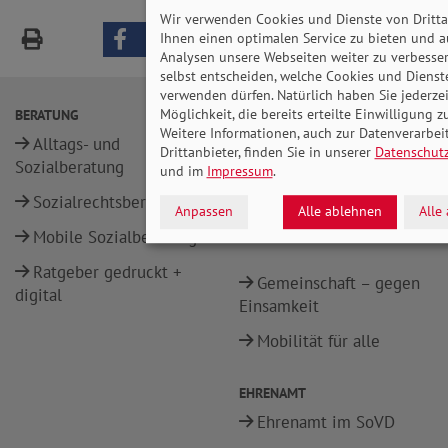
Wir verwenden Cookies und Dienste von Dritta
Ihnen einen optimalen Service zu bieten und a
Analysen unsere Webseiten weiter zu verbesser
selbst entscheiden, welche Cookies und Dienst
verwenden dürfen. Natürlich haben Sie jederzei
Möglichkeit, die bereits erteilte Einwilligung z
BERATUNG
POLITIK
Weitere Informationen, auch zur Datenverarbe
Alltags- und
Sozialpolitische
Drittanbieter, finden Sie in unserer
Datenschut
Sozialberatung
Positionen
und im
Impressum
.
Sozialrechtsberatung
Gesellschaftliche
Anpassen
Alle ablehnen
Alle
Teilhabe
Mobile Sozialberatung
Ratgeber gedruckt +
Gemeinschaft – gegen
digital
Einsamkeit
Mobilität für alle
EHRENAMT
Ehrenamt im SoVD