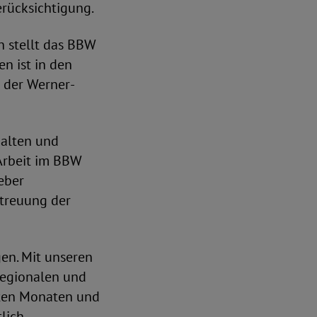
erücksichtigung.
n stellt das BBW
n ist in den
 der Werner-
halten und
Arbeit im BBW
geber
etreuung der
gen. Mit unseren
regionalen und
sten Monaten und
lich.