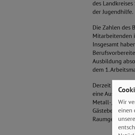
des Landkreises 
der Jugendhilfe.
Die Zahlen des 
Mitarbeitenden i
Insgesamt haben
Berufsvorbereit
Ausbildung absol
dem 1. Arbeitsma
Derzeit nehmen 
Cooki
eine Ausbildung
Wir ve
Metall- / Kfz-, 
einen 
Gästebetreuung, 
unsere
Raumgestaltung s
entsch