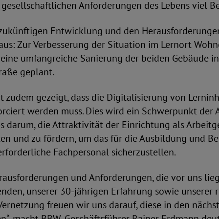
 gesellschaftlichen Anforderungen des Lebens viel B
r zukünftigen Entwicklung und den Herausforderunge
aus: Zur Verbesserung der Situation im Lernort Wohne
 eine umfangreiche Sanierung der beiden Gebäude in
raße geplant.
 zudem gezeigt, dass die Digitalisierung von Lernin
rciert werden muss. Dies wird ein Schwerpunkt der 
es darum, die Attraktivität der Einrichtung als Arbeit
ten und zu fördern, um das für die Ausbildung und B
forderliche Fachpersonal sicherzustellen.
erausforderungen und Anforderungen, die vor uns lie
enden, unserer 30-jährigen Erfahrung sowie unserer 
Vernetzung freuen wir uns darauf, diese in den näch
n“, macht BBW-Geschäftsführer Rainer Erdmann deut