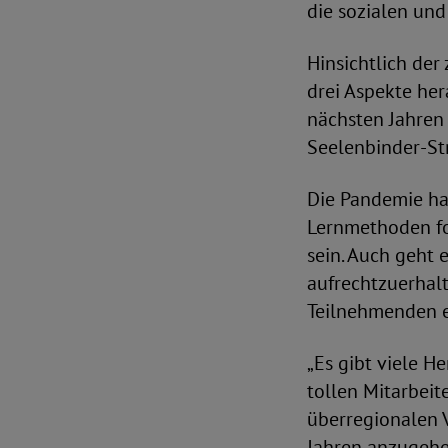
die sozialen und
Hinsichtlich de
drei Aspekte her
nächsten Jahren
Seelenbinder-St
Die Pandemie hat
Lernmethoden fo
sein. Auch geht 
aufrechtzuerhal
Teilnehmenden er
„Es gibt viele H
tollen Mitarbeit
überregionalen 
Jahren anzugehe