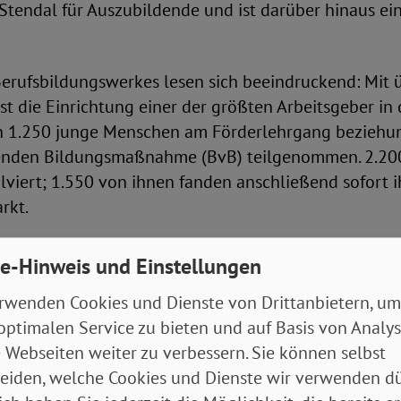
Stendal für Auszubildende und ist darüber hinaus ei
Berufsbildungswerkes lesen sich beeindruckend: Mit 
st die Einrichtung einer der größten Arbeitsgeber in 
 1.250 junge Menschen am Förderlehrgang beziehu
enden Bildungsmaßnahme (BvB) teilgenommen. 2.20
viert; 1.550 von ihnen fanden anschließend sofort i
rkt.
55 Jugendliche und junge Erwachsene an der BvB te
e-Hinweis und Einstellungen
 in einem der neun Ausbildungsbereiche absolvieren
rwenden Cookies und Dienste von Drittanbietern, um
Holz- und Bautechnik, Agrarwirtschaft, Ernährung, Haus
optimalen Service zu bieten und auf Basis von Analy
Personale Dienstleistung, Wirtschaft / Verwaltung, F
 Webseiten weiter zu verbessern. Sie können selbst
owie Tierpflege / Tierhaltung.
eiden, welche Cookies und Dienste wir verwenden dü