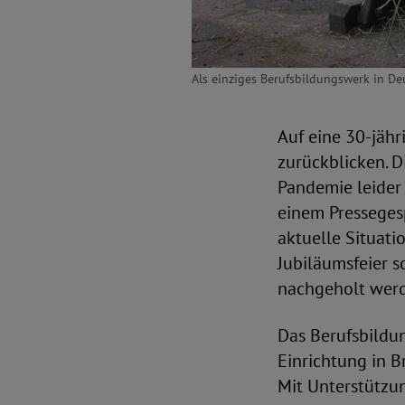
Als einziges Berufsbildungswerk in De
Auf eine 30-jähr
zurückblicken. D
Pandemie leider
einem Pressegesp
aktuelle Situat
Jubiläumsfeier s
nachgeholt wer
Das Berufsbildu
Einrichtung in 
Mit Unterstützu