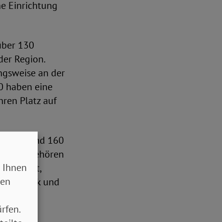
ne Einrichtung
über 130
der Region.
ngsweise an der
0 haben eine
hren Platz auf
il, während 160
 – dazu gehören
 Ihnen
wirtschaft,
sen
arbtechnik und
rfen.