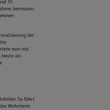
und 35
ahme, betreuten.
rnehmen
ntralisierung der
tte
rtete man mit
 heute als
e
sfelder. So führt
n das Wohnheim