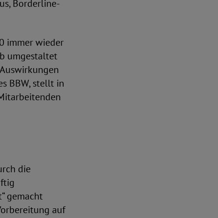
s, Borderline-
20 immer wieder
eb umgestaltet
n Auswirkungen
s BBW, stellt in
Mitarbeitenden
urch die
ftig
it“ gemacht
Vorbereitung auf