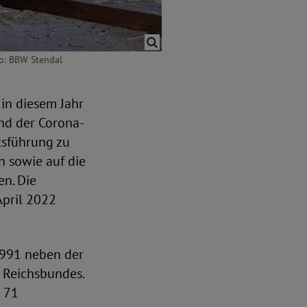
to: BBW Stendal
in diesem Jahr
und der Corona-
tsführung zu
n sowie auf die
n. Die
April 2022
1991 neben der
 Reichsbundes.
s 71