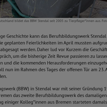
utschland bildet das BBW Stendal seit 2005 zu Tierpfleger*innen aus. Fo
ige Geschichte kann das Berufsbildungswerk Stendal 
ie geplanten Feierlichkeiten im April mussten aufgr
 abgesagt werden. Daher lud vor Kurzem die Geschäf
räch, um die bisherige Zeit Revue passieren zu lasse
ion und die kommenden Herausforderungen einzugehe
oll nun im Rahmen des Tages der offenen Tür am 23. 
den.
ngswerk (BBW) in Stendal war mit seiner Gründung 
Bremen das zweite Berufsbildungswerk des damaligen
ng einiger Kolleg*innen aus Bremen starteten damal