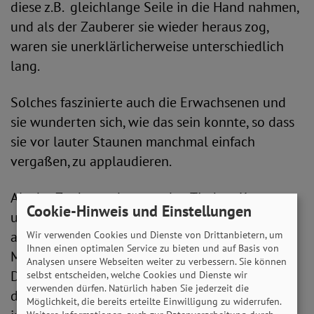
diese z.B. gleichlange Seile in die Hand nahmen,
und als der Zauberer sie wieder heraus zog,
waren sie unerklärlicherweise unterschiedlich
lang.
Solches faszinierte auch die Erwachsenen und
sie wunderten sich, wie das sein konnte, so dass
sie vor lauter Staunen manchmal einfach
vergaßen, zu applaudieren.
Als der Zauberer dann an den Tischen Karten-
Cookie-Hinweis und Einstellungen
und andere Tricks hautnah vorführte, genossen
alle den leckeren Bienenstich von Ina, die
Wir verwenden Cookies und Dienste von Drittanbietern, um
Ihnen einen optimalen Service zu bieten und auf Basis von
Muffins, den Apfelkuchen und die rote Grütze.
Analysen unsere Webseiten weiter zu verbessern. Sie können
Der schöne Nachmittag neiget sich dem Ende,
selbst entscheiden, welche Cookies und Dienste wir
verwenden dürfen. Natürlich haben Sie jederzeit die
die Helferinnen und Helfer räumten alles auf,
Möglichkeit, die bereits erteilte Einwilligung zu widerrufen.