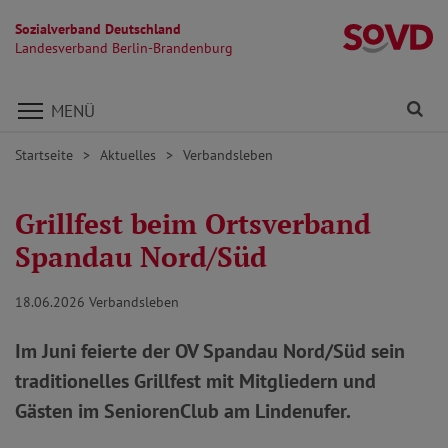
Sozialverband Deutschland
L
Landesverband Berlin-Brandenburg
Direkt zu den Inhalten springen
Fi
MENÜ
Startseite
Aktuelles
Verbandsleben
Grillfest beim Ortsverband
Spandau Nord/Süd
18.06.2026
Verbandsleben
Im Juni feierte der OV Spandau Nord/Süd sein
traditionelles Grillfest mit Mitgliedern und
Gästen im SeniorenClub am Lindenufer.