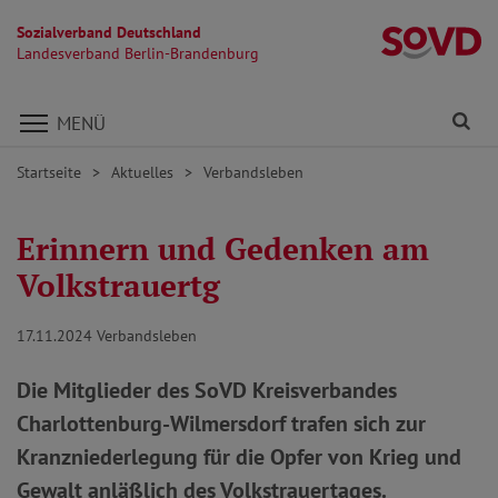
Sozialverband Deutschland
L
Landesverband Berlin-Brandenburg
Direkt zu den Inhalten springen
Fi
MENÜ
Startseite
Aktuelles
Verbandsleben
Erinnern und Gedenken am
Volkstrauertg
17.11.2024
Verbandsleben
Die Mitglieder des SoVD Kreisverbandes
Charlottenburg-Wilmersdorf trafen sich zur
Kranzniederlegung für die Opfer von Krieg und
Gewalt anläßlich des Volkstrauertages.