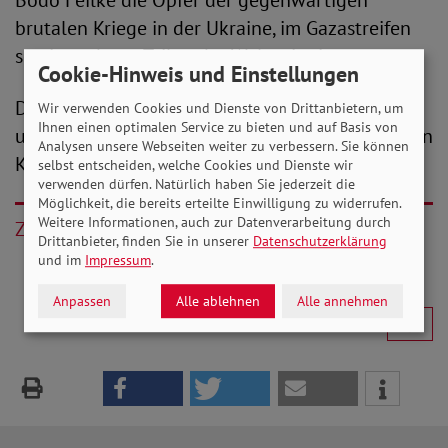
Bodo Feilke die Opfer der gegenwärtigen
brutalen Kriege in der Ukraine, im Gazastreifen
sowie anderen Teilen der Welt mit ein.
Cookie-Hinweis und Einstellungen
Der Sozialverband Deutschland vertritt
Wir verwenden Cookies und Dienste von Drittanbietern, um
Ihnen einen optimalen Service zu bieten und auf Basis von
uneingeschränkte Solidarität mit den Opfern von
Analysen unsere Webseiten weiter zu verbessern. Sie können
Krieg und Gewaltherrschaft.
selbst entscheiden, welche Cookies und Dienste wir
verwenden dürfen. Natürlich haben Sie jederzeit die
Möglichkeit, die bereits erteilte Einwilligung zu widerrufen.
Weitere Informationen, auch zur Datenverarbeitung durch
Zurück
Drittanbieter, finden Sie in unserer
Datenschutzerklärung
und im
Impressum
.
Anpassen
Alle ablehnen
Alle annehmen